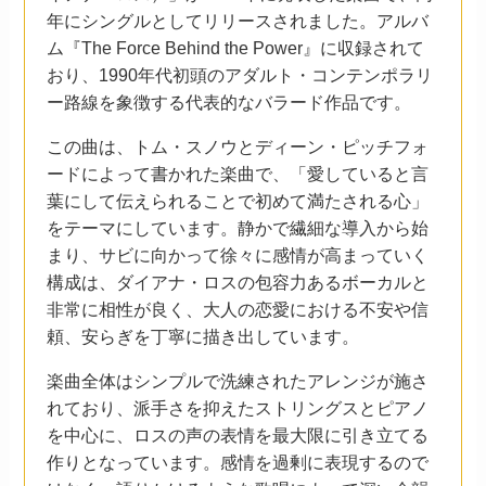
年にシングルとしてリリースされました。アルバ
ム『The Force Behind the Power』に収録されて
おり、1990年代初頭のアダルト・コンテンポラリ
ー路線を象徴する代表的なバラード作品です。
この曲は、トム・スノウとディーン・ピッチフォ
ードによって書かれた楽曲で、「愛していると言
葉にして伝えられることで初めて満たされる心」
をテーマにしています。静かで繊細な導入から始
まり、サビに向かって徐々に感情が高まっていく
構成は、ダイアナ・ロスの包容力あるボーカルと
非常に相性が良く、大人の恋愛における不安や信
頼、安らぎを丁寧に描き出しています。
楽曲全体はシンプルで洗練されたアレンジが施さ
れており、派手さを抑えたストリングスとピアノ
を中心に、ロスの声の表情を最大限に引き立てる
作りとなっています。感情を過剰に表現するので