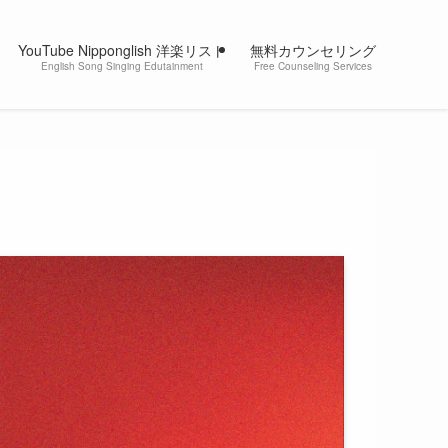
YouTube Nipponglish 洋楽リスト
無料カウンセリング
English Song Singing Edutainment
Free Counseling Services