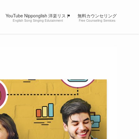
YouTube Nipponglish 洋楽リスト
無料カウンセリング
English Song Singing Edutainment
Free Counseling Services