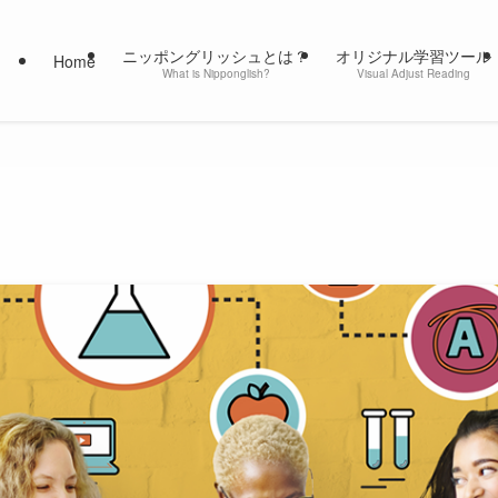
ニッポングリッシュとは？
オリジナル学習ツール
Home
What is Nipponglish?
Visual Adjust Reading