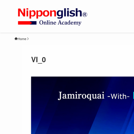
Home
VI_0