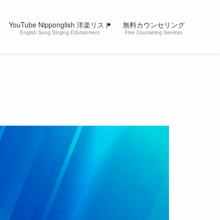
YouTube Nipponglish 洋楽リスト
無料カウンセリング
English Song Singing Edutainment
Free Counseling Services