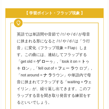
【 学習ポイント・フラップ現象 】
英語では単語間や音節で / t / や / d / が母音
に挟まれる形になると / t / や / d / は「ラ行
音」に変化（フラップ現象 = Flap）しま
す。この曲には、連結してフラップする
「get old =
ゲ ロ
ーゥ」,「took it on =
ト
ゥ
キ
ロ
ン」,「fell out of =
フ
ェー
ラ
ウ ロブ」,
「not around =
ナ ラ
ラウン」や単語内で母
音に挟まれてフラップする「waiting =
ウ
ェ
イリン」が、繰り返し出てきます。このフ
ラップする音を聞き取り発音する練習をす
るといいでしょう。