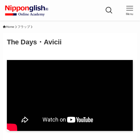
Menu
Home
フラップ
The Days・Avicii