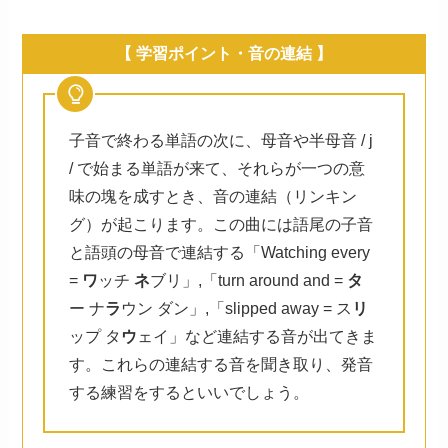
【 学習ポイント・音の連結 】
子音で終わる単語の次に、母音や半母音 / j
/ で始まる単語が来て、それらが一つの意
味の塊を成すとき、音の連結（リンキン
グ）が起こります。この曲には語尾の子音
と語頭の母音で連結する「Watching every
=
ワ
ッチ
ネ
ブリ」,「turn around and =
タ
ー ナ
ラ
ウン ダン」,「slipped away = ス
リ
ップ タ
ウ
ェイ」など連結する音が出てきま
す。これらの連結する音を聞き取り、発音
する練習をするといいでしょう。