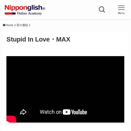
Menu
Home
音の連結
Stupid In Love・MAX