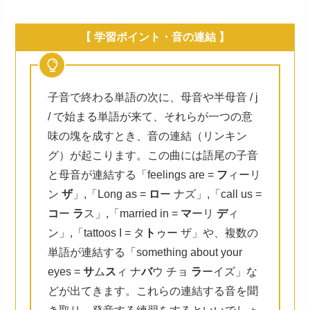
【 学習ポイント・音の連結 】
子音で終わる単語の次に、母音や半母音 / j
/ で始まる単語が来て、それらが一つの意
味の塊を成すとき、音の連結（リンキン
グ）が起こります。この曲には語尾の子音
と母音が連結する「feelings are =
フ
ィーリ
ン
ザ
」,「Long as =
ロ
ー ナズ」,「call us =
コ
ー
ラ
ス」,「married in =
マ
ーリ
デ
ィ
ン」,「tattoos I = タ
ト
ゥー ザ」や、複数の
単語が連結する「something about your
eyes =
サ
ム
ス
ィ ナ
バ
ウ チョ
ラ
ーイズ」な
どが出てきます。これらの連結する音を聞