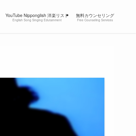
YouTube Nipponglish 洋楽リスト
無料カウンセリング
English Song Singing Edutainment
Free Counseling Services