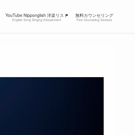
YouTube Nipponglish 洋楽リスト
無料カウンセリング
English Song Singing Edutainment
Free Counseling Services