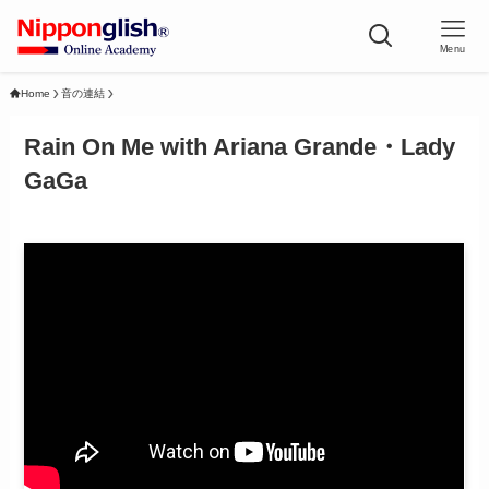
Menu
Home
音の連結
Rain On Me with Ariana Grande・Lady
GaGa