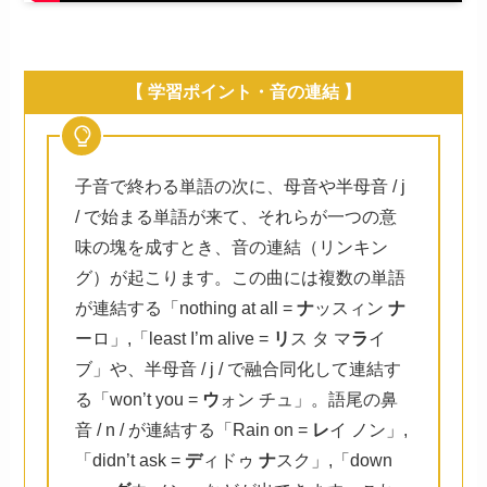
【 学習ポイント・音の連結 】
子音で終わる単語の次に、母音や半母音 / j
/ で始まる単語が来て、それらが一つの意
味の塊を成すとき、音の連結（リンキン
グ）が起こります。この曲には複数の単語
が連結する「nothing at all =
ナ
ッスィン
ナ
ーロ」,「least I’m alive =
リ
ス タ マ
ラ
イ
ブ」や、半母音 / j / で融合同化して連結す
る「won’t you =
ウ
ォン チュ」。語尾の鼻
音 / n / が連結する「Rain on =
レ
イ ノン」,
「didn’t ask =
デ
ィドゥ
ナ
スク」,「down