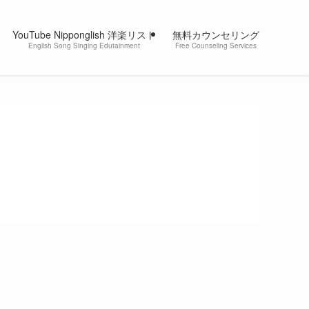
YouTube Nipponglish 洋楽リスト
無料カウンセリング
English Song Singing Edutainment
Free Counseling Services