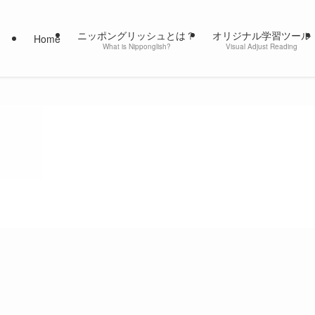
ニッポングリッシュとは？
オリジナル学習ツール
Home
What is Nipponglish?
Visual Adjust Reading