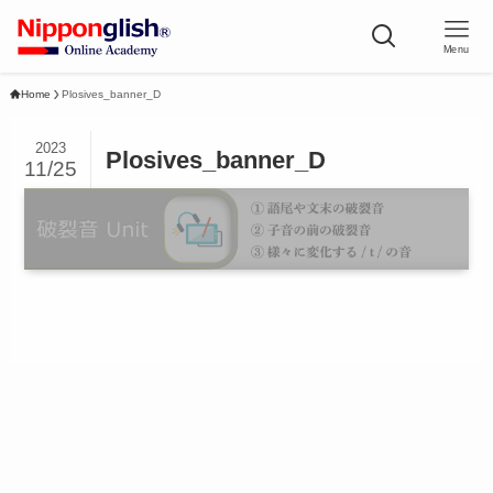
Menu
Home
Plosives_banner_D
2023
Plosives_banner_D
11/25