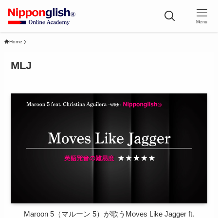
Menu
Home
MLJ
Maroon 5（マルーン 5）が歌うMoves Like Jagger ft.