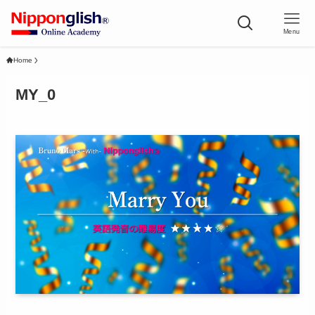
Menu
Home
MY_0