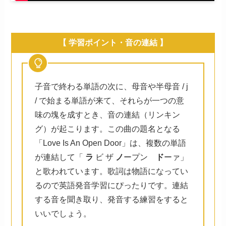
【 学習ポイント・音の連結 】
子音で終わる単語の次に、母音や半母音 / j
/ で始まる単語が来て、それらが一つの意
味の塊を成すとき、音の連結（リンキン
グ）が起こります。この曲の題名となる
「Love Is An Open Door」は、複数の単語
が連結して「
ラ
ビ ザ
ノ
ープン
ド
ーァ」
と歌われています。歌詞は物語になってい
るので英語発音学習にぴったりです。連結
する音を聞き取り、発音する練習をすると
いいでしょう。