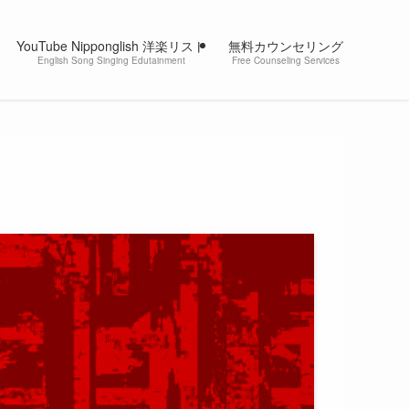
YouTube Nipponglish 洋楽リスト
無料カウンセリング
English Song Singing Edutainment
Free Counseling Services