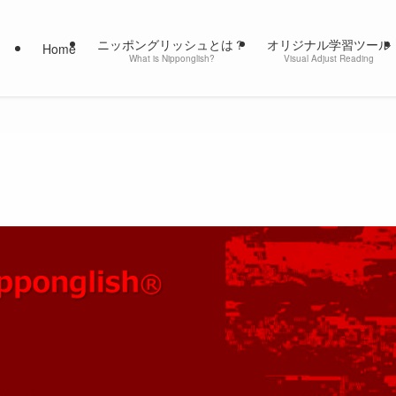
ニッポングリッシュとは？
オリジナル学習ツール
Home
What is Nipponglish?
Visual Adjust Reading