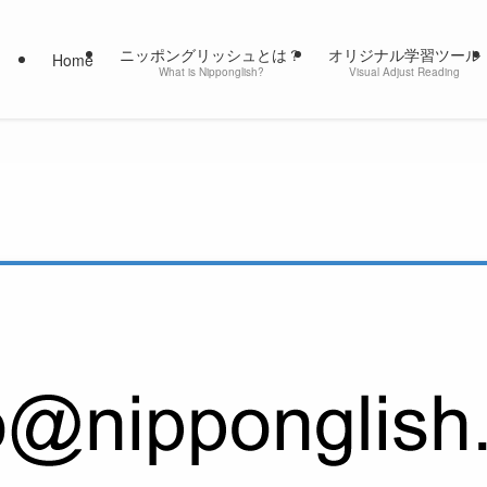
ニッポングリッシュとは？
オリジナル学習ツール
Home
What is Nipponglish?
Visual Adjust Reading