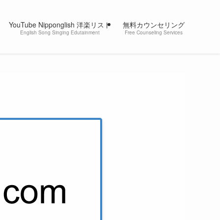
YouTube Nipponglish 洋楽リスト
無料カウンセリング
English Song Singing Edutainment
Free Counseling Services