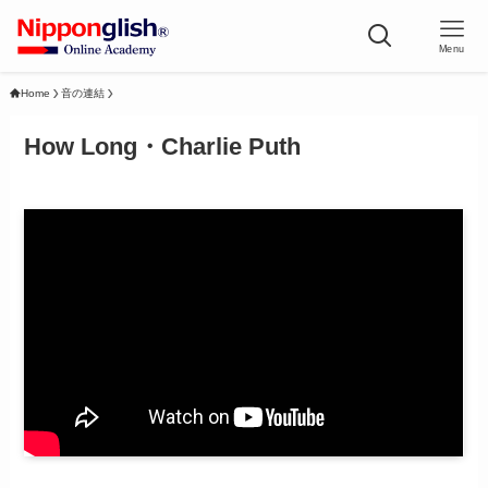
Menu
Home
音の連結
How Long・Charlie Puth