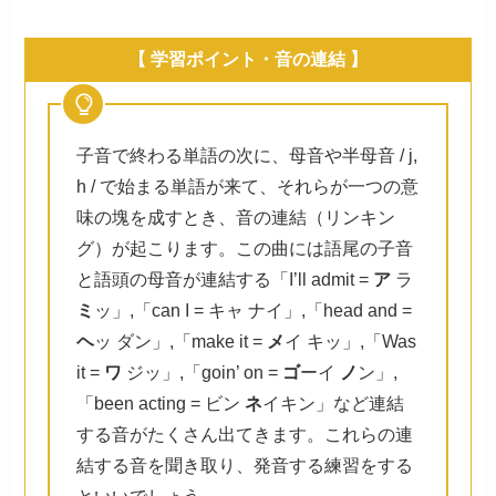
【 学習ポイント・音の連結 】
子音で終わる単語の次に、母音や半母音 / j,
h / で始まる単語が来て、それらが一つの意
味の塊を成すとき、音の連結（リンキン
グ）が起こります。この曲には語尾の子音
と語頭の母音が連結する「I’ll admit =
ア
ラ
ミ
ッ」,「can I = キャ ナイ」,「head and =
ヘ
ッ ダン」,「make it =
メ
イ キッ」,「Was
it =
ワ
ジッ」,「goin’ on =
ゴ
ーイ
ノ
ン」,
「been acting = ビン
ネ
イキン」など連結
する音がたくさん出てきます。これらの連
結する音を聞き取り、発音する練習をする