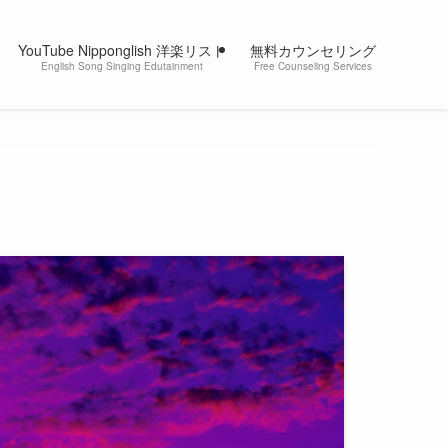
YouTube Nipponglish 洋楽リスト
無料カウンセリング
English Song Singing Edutainment
Free Counseling Services