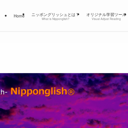
ニッポングリッシュとは？
オリジナル学習ツール
Home
What is Nipponglish?
Visual Adjust Reading