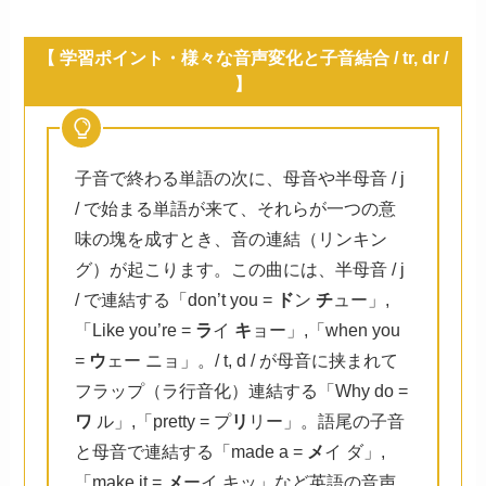
【 学習ポイント・様々な音声変化
と子音結合 / tr, dr /
】
子音で終わる単語の次に、母音や半母音 / j
/ で始まる単語が来て、それらが一つの意
味の塊を成すとき、音の連結（リンキン
グ）が起こります。この曲には、半母音 / j
/ で連結する「don’t you =
ド
ン
チ
ュー」,
「Like you’re =
ラ
イ
キ
ョー」,「when you
=
ウ
ェー ニョ」。/ t, d / が母音に挟まれて
フラップ（ラ行音化）連結する「Why do =
ワ
ル」,「pretty = プ
リ
リー」。語尾の子音
と母音で連結する「made a =
メ
イ ダ」,
「make it =
メ
ーイ キッ」など英語の音声