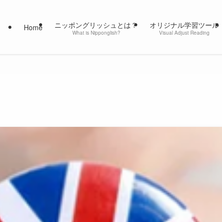
ニッポングリッシュとは？
オリジナル学習ツール
Home
What is Nipponglish?
Visual Adjust Reading