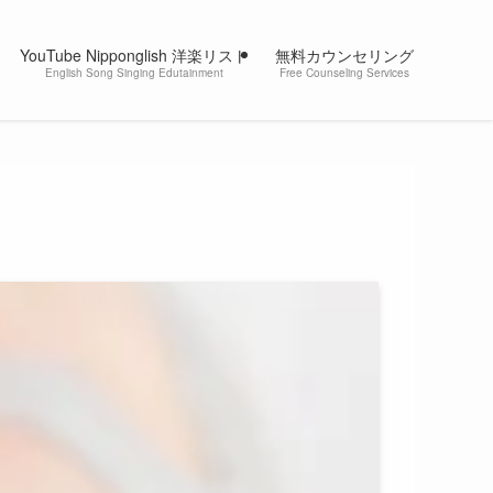
YouTube Nipponglish 洋楽リスト
無料カウンセリング
English Song Singing Edutainment
Free Counseling Services