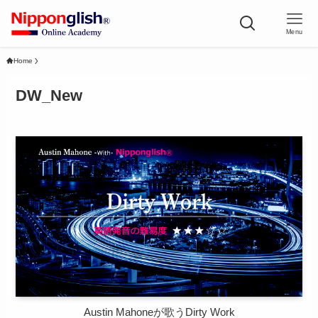
Menu
Home
DW_New
Austin Mahoneが歌うDirty Work