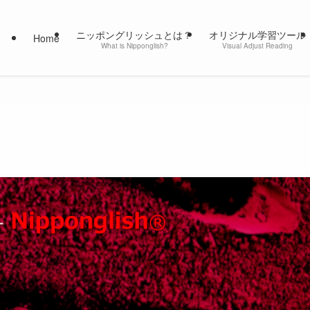
ニッポングリッシュとは？
オリジナル学習ツール
Home
What is Nipponglish?
Visual Adjust Reading