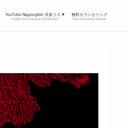
YouTube Nipponglish 洋楽リスト
無料カウンセリング
English Song Singing Edutainment
Free Counseling Services