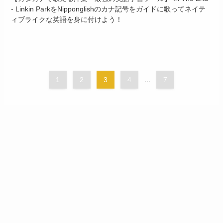
- Linkin ParkをNipponglishのカナ記号をガイドに歌ってネイテ
ィブライクな英語を身に付けよう！
1
2
3
4
...
7