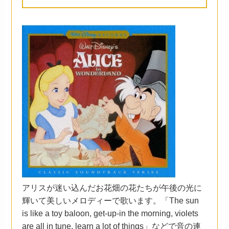
アリスが迷い込んだお花畑の花たちが午後の光に
輝いて美しいメロディーで歌います。「The sun
is like a toy baloon, get-up-in the morning, violets
are all in tune, learn a lot of things」などで音の連