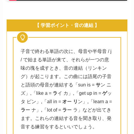
【 学習ポイント・音の連結 】
子音で終わる単語の次に、母音や半母音 / j
/ で始まる単語が来て、それらが一つの意
味の塊を成すとき、音の連結（リンキン
グ）が起こります。この曲には語尾の子音
と語頭の母音が連結する「sun is =
サ
ン ニ
ズ」,「like a =
ラ
イ カ」,「get up in =
ゲ
ッ
タ ピン」,「all in =
オ
ー
リ
ン」,「learn a =
ラ
ー ナ」,「lot of =
ラ
ー ラ」などが出てき
ます。これらの連結する音を聞き取り、発
音する練習をするといいでしょう。